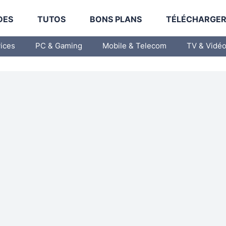
DES
TUTOS
BONS PLANS
TÉLÉCHARGE
vices
PC & Gaming
Mobile & Telecom
TV & Vidé