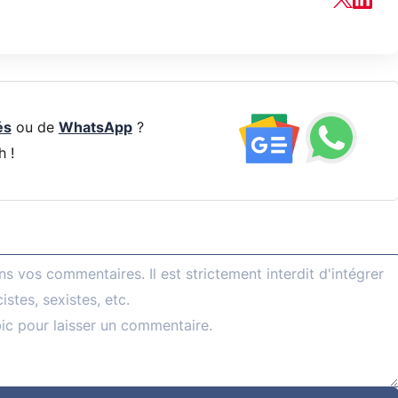
és
ou de
WhatsApp
?
h !