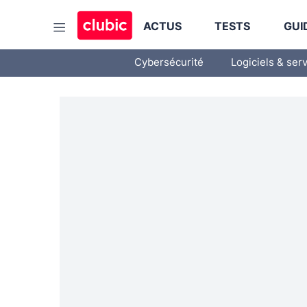
ACTUS
TESTS
GUI
Cybersécurité
Logiciels & ser