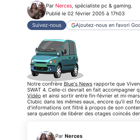
Par
Nerces
,
spécialiste pc & gaming
.
Publié le
02 février 2005 à 17h03
Suivez-nous
Ajoutez-nous en favori
Goo
Notre confrère
Blue's News
rapporte que Vivend
SWAT 4. Celle-ci devrait en fait accompagner 
Vidéo
et ainsi sortir entre fin-février et mi-ma
Clubic dans les mêmes eaux, encore qu'il est fo
d'informations ont filtré à propos de son conten
sera question de libérer des otages coincés der
Par
Nerces