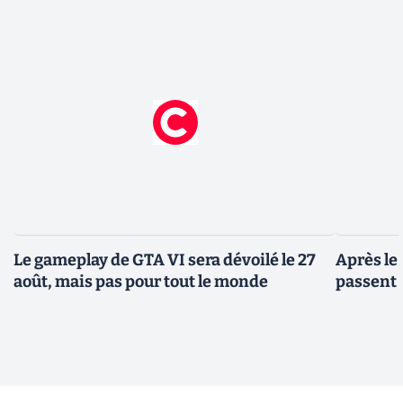
Le gameplay de GTA VI sera dévoilé le 27
Après le
août, mais pas pour tout le monde
passent 