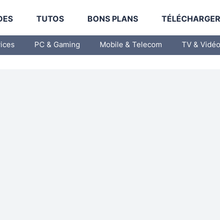
DES
TUTOS
BONS PLANS
TÉLÉCHARGE
vices
PC & Gaming
Mobile & Telecom
TV & Vidé