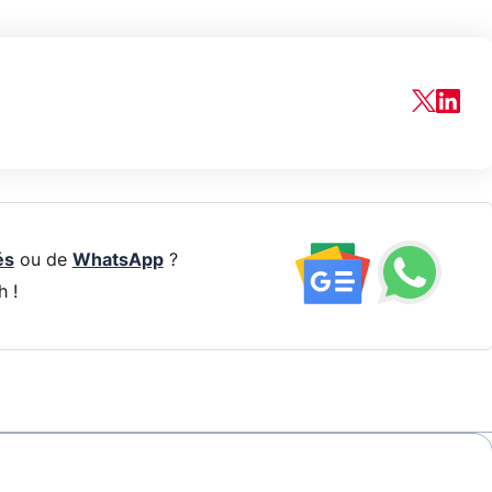
és
ou de
WhatsApp
?
h !