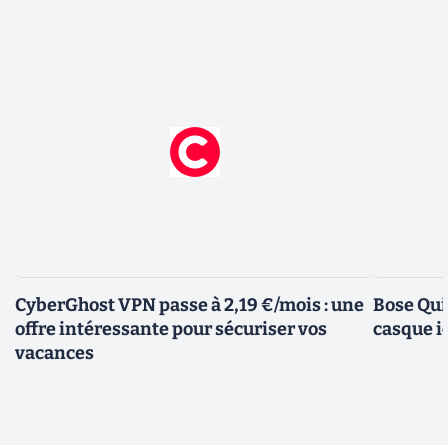
CyberGhost VPN passe à 2,19 €/mois : une
Bose Qui
offre intéressante pour sécuriser vos
casque i
vacances