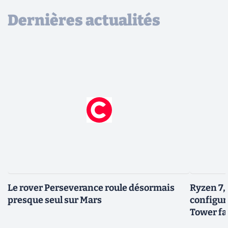
Dernières actualités
Le rover Perseverance roule désormais
Ryzen 7,
presque seul sur Mars
configur
Tower fai