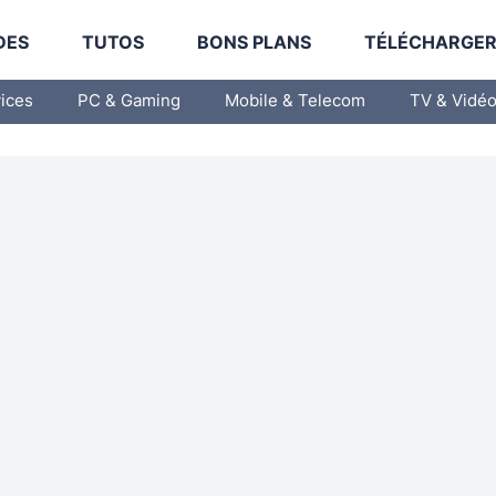
DES
TUTOS
BONS PLANS
TÉLÉCHARGE
vices
PC & Gaming
Mobile & Telecom
TV & Vidé