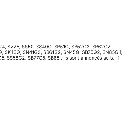
 SV24, SV25, SS50, SS40G, SB51G, SB52G2, SB62G2,
G, SK43G, SN41G2, SB61G2, SN45G, SB75G2, SN85G4,
 SS58G2, SB77G5, SB86i. Ils sont annoncés au tarif