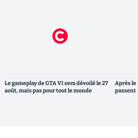
Le gameplay de GTA VI sera dévoilé le 27
Après le
août, mais pas pour tout le monde
passent 