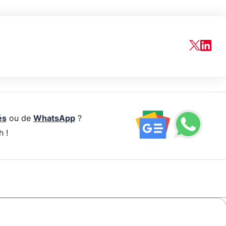
és
ou de
WhatsApp
?
h !