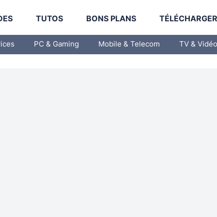
DES
TUTOS
BONS PLANS
TÉLÉCHARGE
vices
PC & Gaming
Mobile & Telecom
TV & Vidé