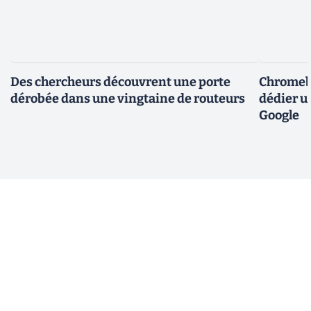
Des chercheurs découvrent une porte
Chromebo
dérobée dans une vingtaine de routeurs
dédier u
Google