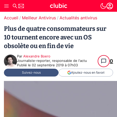
Accueil
Meilleur Antivirus
Actualités antivirus
Plus de quatre consommateurs sur
10 tournent encore avec un OS
obsolète ou en fin de vie
Par
Alexandre Boero
0
Journaliste-reporter, responsable de l'actu
Publié le
02 septembre 2019 à 07h03
Suivez-nous
Ajoutez-nous en favori