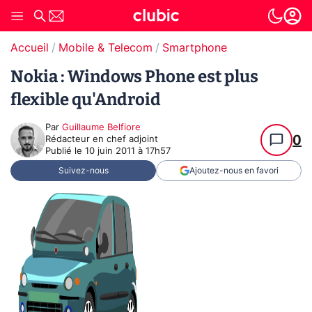
Accueil
Mobile & Telecom
Smartphone
Nokia : Windows Phone est plus
flexible qu'Android
Par
Guillaume Belfiore
0
Rédacteur en chef adjoint
Publié le
10 juin 2011 à 17h57
Suivez-nous
Ajoutez-nous en favori