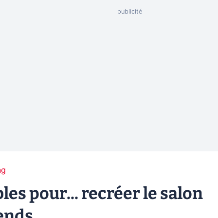
ng
es pour... recréer le salon
ends