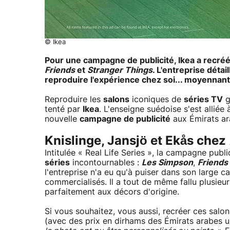
© Ikea
Pour une campagne de publicité, Ikea a recréé
Friends
et
Stranger Things
. L'entreprise déta
reproduire l'expérience chez soi... moyenna
Reproduire les
salons
iconiques de
séries TV
g
tenté par
Ikea
. L'enseigne suédoise s'est allié
nouvelle
campagne de publicité
aux Émirats ar
Knislinge, Jansjö et Ekås chez
Intitulée « Real Life Series », la campagne publ
séries
incontournables :
Les Simpson
,
Friends
l'entreprise n'a eu qu'à puiser dans son large c
commercialisés. Il a tout de même fallu plusie
parfaitement aux décors d'origine.
Si vous souhaitez, vous aussi, recréer ces salo
(avec des prix en dirhams des Émirats arabes u