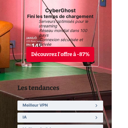
CyberGhost
Fini les temps de chargement
Serveurs optimisés pour le
streaming
Réseau mondial dans 100
pays
Connexion sécurisée et
privée
Découvrez l'offre à -87%
Les tendances
Meilleur VPN
IA