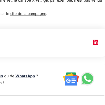
n effet, le canapé
Knislinge
, par exemple, n'est pas vendu
sur le
site de la campagne
.
és
ou de
WhatsApp
?
h !