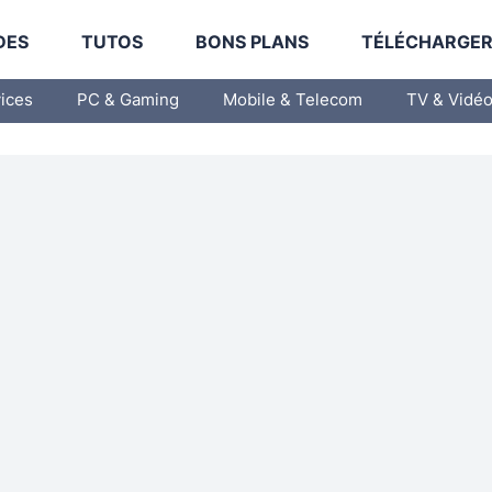
DES
TUTOS
BONS PLANS
TÉLÉCHARGE
vices
PC & Gaming
Mobile & Telecom
TV & Vidé