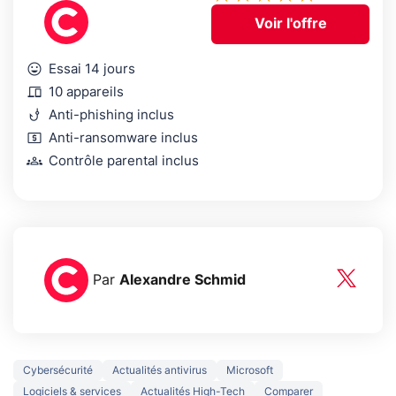
Voir l'offre
mood
Essai 14 jours
devices
10 appareils
phishing
Anti-phishing inclus
local_atm
Anti-ransomware inclus
groups
Contrôle parental inclus
Par
Alexandre Schmid
Cybersécurité
Actualités antivirus
Microsoft
Logiciels & services
Actualités High-Tech
Comparer