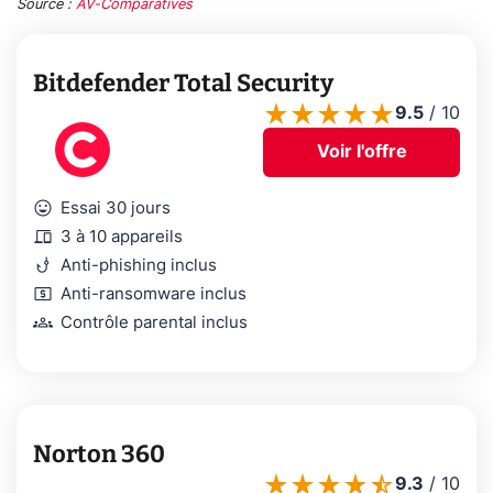
Source :
AV-Comparatives
Bitdefender Total Security
9.5
/
10
Voir l'offre
mood
Essai 30 jours
devices
3 à 10 appareils
phishing
Anti-phishing inclus
local_atm
Anti-ransomware inclus
groups
Contrôle parental inclus
Norton 360
9.3
/
10