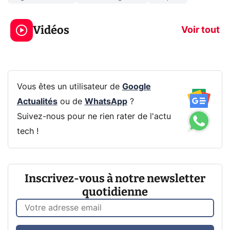
3 écrans en 1 pour
5 générations
319€ ? Voici L'AOC
jeux dans la
Vidéos
CQ32G4ZA !
prochaine Xbo
Voir tout
Vous êtes un utilisateur de
Google
Actualités
ou de
WhatsApp
?
Suivez-nous pour ne rien rater de l'actu
tech !
Inscrivez-vous à notre newsletter
quotidienne