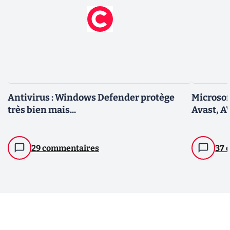
Antivirus : Windows Defender protège
Microsoft
très bien mais...
Avast, A
29 commentaires
37 