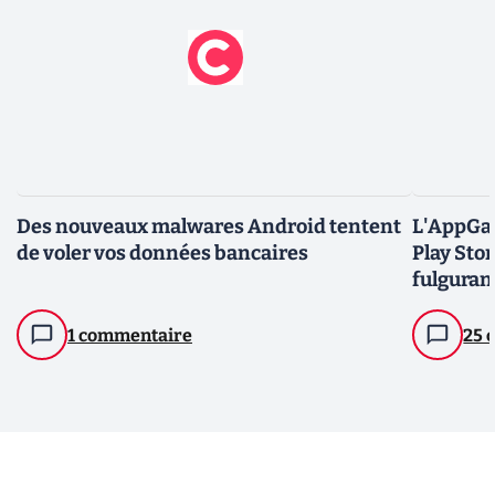
Des nouveaux malwares Android tentent
L'AppGal
de voler vos données bancaires
Play Sto
fulguran
1 commentaire
25 