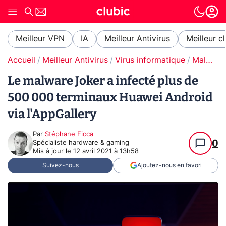
Meilleur VPN
IA
Meilleur Antivirus
Meilleur c
Accueil
Meilleur Antivirus
Virus informatique
Malware / Ransomware
Le malware Joker a infecté plus de
500 000 terminaux Huawei Android
via l'AppGallery
Par
Stéphane Ficca
0
Spécialiste hardware & gaming
Mis à jour le
12 avril 2021 à 13h58
Suivez-nous
Ajoutez-nous en favori