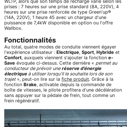
WLTP, alors que son temps de recharge varie selon les
prises : 7 heures sur une prise standard (8A, 220V), 4
heures sur une prise renforcée de type Green'up®
(14A, 220V), 1 heure 45 avec un chargeur d'une
puissance de 7,4kW disponible en option ou l'offre
Wallbox.
Fonctionnalités
Au total, quatre modes de conduite viennent égayer
l'expérience utilisateur :
Electrique
,
Sport
,
Hybride
et
Confort
, auxquels viennent s'ajouter la fonction
e-
Save
évoquée ci-dessus. Cette dernière «
permet au
conducteur de prévoir une
réserve d'énergie
électrique
à utiliser lorsqu'il le souhaite lors de son
trajet
», peut-on lire sur la
fiche produit
. Grâce à la
fonction
Brake
, activable depuis la commande de
boîte de vitesses, le pilote profitera d'une décélération
sans appuyer sur la pédale de frein, tout comme un
frein régénératif.