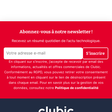
Abonnez-vous à notre newsletter !
Recevez un résumé quotidien de l'actu technologique.
S'inscrire
En cliquant sur s'inscrire, j’accepte de recevoir par email des
informations, actualités et offres commerciales de Clubic.
Conformément au RGPD, vous pouvez retirer votre consentement
à tout moment en cliquant sur le lien de désinscription présent
dans chaque email. Pour en savoir plus sur la gestion de vos
données, consultez notre
Politique de confidentialité