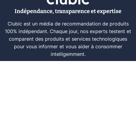
Indépendance, transparence et expertise
Clubic est un média de recommandation de produits
100% indépendant. Chaque jour, nos experts testent et
comparent des produits et services technologiques
pour vous informer et vous aider à consommer
intelligemment.
À propos
Nous contacter
Référencer un logiciel
Marques tech
Événements tech
Archives
RSS
© CLUBIC SAS 2026
Infos légales
Confidentialité
CGU
Modération
Politique cookie
Gestion des cookies