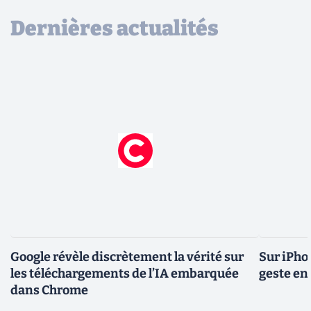
Dernières actualités
Google révèle discrètement la vérité sur
Sur iPho
les téléchargements de l’IA embarquée
geste en 
dans Chrome