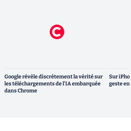
Google révèle discrètement la vérité sur
Sur iPho
les téléchargements de l’IA embarquée
geste en 
dans Chrome