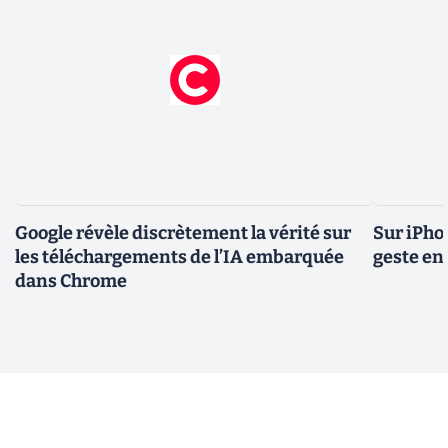
Google révèle discrètement la vérité sur
Sur iPho
les téléchargements de l’IA embarquée
geste en 
dans Chrome