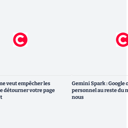
me veut empêcher les
Gemini Spark : Google 
e détourner votre page
personnel au reste du m
t
nous