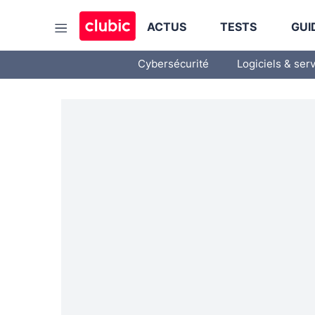
ACTUS
TESTS
GUI
Cybersécurité
Logiciels & ser