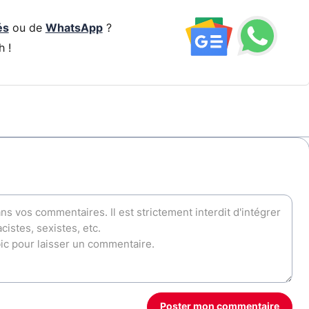
és
ou de
WhatsApp
?
h !
Poster mon commentaire