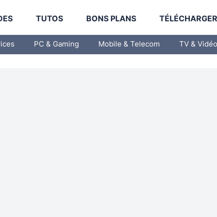
DES
TUTOS
BONS PLANS
TÉLÉCHARGE
vices
PC & Gaming
Mobile & Telecom
TV & Vidé