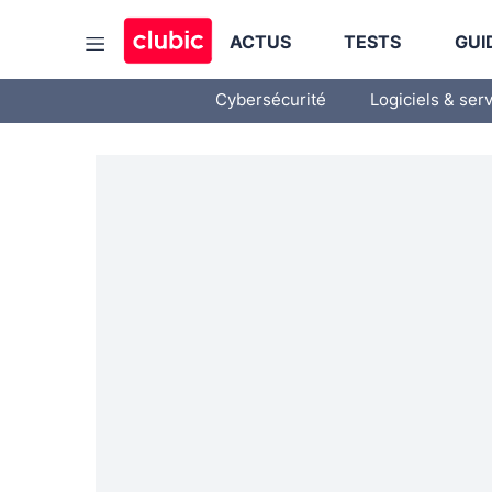
ACTUS
TESTS
GUI
Cybersécurité
Logiciels & ser