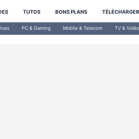
DES
TUTOS
BONS PLANS
TÉLÉCHARGE
vices
PC & Gaming
Mobile & Telecom
TV & Vidé