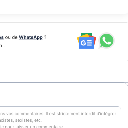
és
ou de
WhatsApp
?
h !