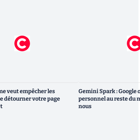
me veut empêcher les
Gemini Spark : Google 
e détourner votre page
personnel au reste du m
t
nous