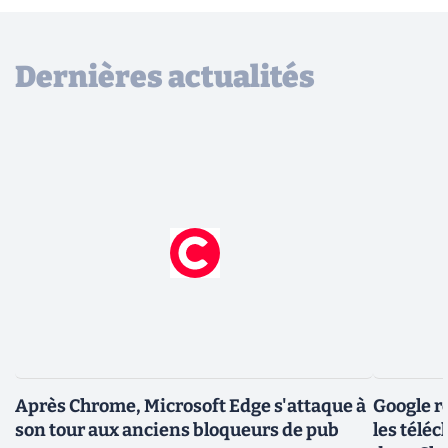
Dernières actualités
Après Chrome, Microsoft Edge s'attaque à
Google r
son tour aux anciens bloqueurs de pub
les télé