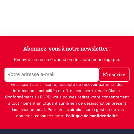
Abonnez-vous à notre newsletter !
Recevez un résumé quotidien de l'actu technologique.
S'inscrire
En cliquant sur s'inscrire, j’accepte de recevoir par email des
informations, actualités et offres commerciales de Clubic.
Conformément au RGPD, vous pouvez retirer votre consentement
à tout moment en cliquant sur le lien de désinscription présent
dans chaque email. Pour en savoir plus sur la gestion de vos
données, consultez notre
Politique de confidentialité