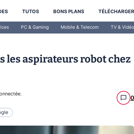
DES
TUTOS
BONS PLANS
TÉLÉCHARGE
vices
PC & Gaming
Mobile & Telecom
TV & Vidé
les aspirateurs robot chez
connectée
.
gle