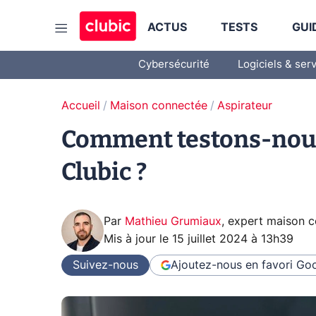
ACTUS
TESTS
GUI
Cybersécurité
Logiciels & ser
Accueil
Maison connectée
Aspirateur
Comment testons-nous 
Clubic ?
Par
Mathieu Grumiaux
,
expert maison 
Mis à jour le
15 juillet 2024 à 13h39
Suivez-nous
Ajoutez-nous en favori
Goo