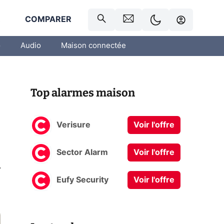
R
COMPARER
o
Audio
Maison connectée
Top alarmes maison
Verisure
Voir l'offre
Sector Alarm
Voir l'offre
0
Eufy Security
Voir l'offre