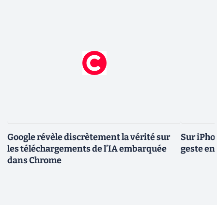
Google révèle discrètement la vérité sur
Sur iPho
les téléchargements de l’IA embarquée
geste en 
dans Chrome