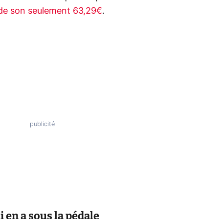
 de son seulement 63,29€
.
i en a sous la pédale