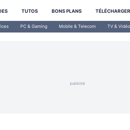
DES
TUTOS
BONS PLANS
TÉLÉCHARGE
vices
PC & Gaming
Mobile & Telecom
TV & Vidé