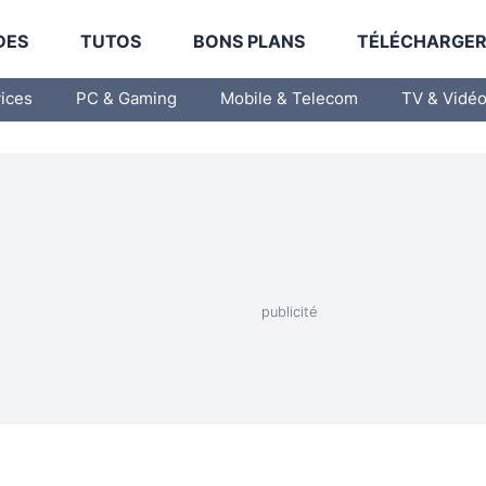
DES
TUTOS
BONS PLANS
TÉLÉCHARGE
vices
PC & Gaming
Mobile & Telecom
TV & Vidé