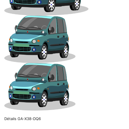
Détails GA-X38-DQ6