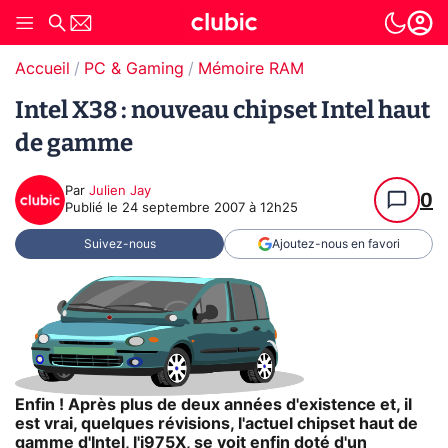
Accueil
PC & Gaming
Mémoire RAM
Intel X38 : nouveau chipset Intel haut
de gamme
Par
Julien Jay
0
Publié le
24 septembre 2007 à 12h25
Suivez-nous
Ajoutez-nous en favori
Enfin ! Après plus de deux années d'existence et, il
est vrai, quelques révisions, l'actuel chipset haut de
gamme d'Intel, l'i975X, se voit enfin doté d'un