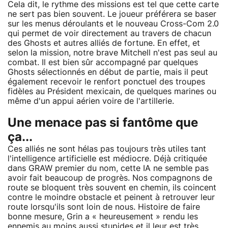
Cela dit, le rythme des missions est tel que cette carte
ne sert pas bien souvent. Le joueur préférera se baser
sur les menus déroulants et le nouveau Cross-Com 2.0
qui permet de voir directement au travers de chacun
des Ghosts et autres alliés de fortune. En effet, et
selon la mission, notre brave Mitchell n'est pas seul au
combat. Il est bien sûr accompagné par quelques
Ghosts sélectionnés en début de partie, mais il peut
également recevoir le renfort ponctuel des troupes
fidèles au Président mexicain, de quelques marines ou
même d'un appui aérien voire de l'artillerie.
Une menace pas si fantôme que
ça...
Ces alliés ne sont hélas pas toujours très utiles tant
l'intelligence artificielle est médiocre. Déjà critiquée
dans GRAW premier du nom, cette IA ne semble pas
avoir fait beaucoup de progrès. Nos compagnons de
route se bloquent très souvent en chemin, ils coincent
contre le moindre obstacle et peinent à retrouver leur
route lorsqu'ils sont loin de nous. Histoire de faire
bonne mesure, Grin a « heureusement » rendu les
ennemis au moins aussi stupides et il leur est très