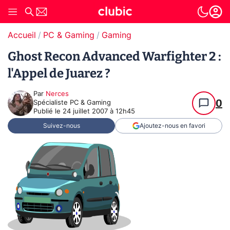
Accueil
PC & Gaming
Gaming
Ghost Recon Advanced Warfighter 2 :
l'Appel de Juarez ?
Par
Nerces
0
Spécialiste PC & Gaming
Publié le
24 juillet 2007 à 12h45
Suivez-nous
Ajoutez-nous en favori