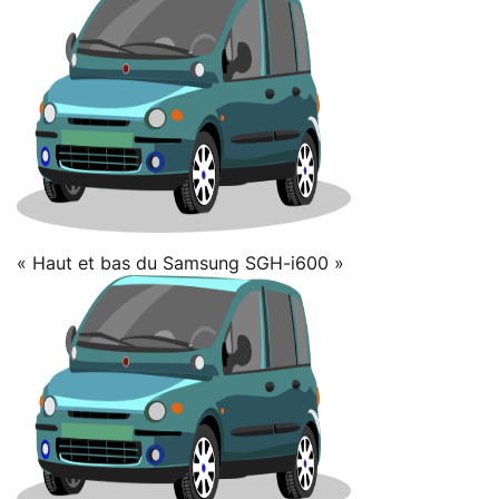
« Haut et bas du Samsung SGH-i600 »