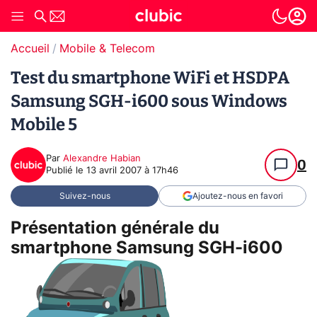
Accueil
Mobile & Telecom
Test du smartphone WiFi et HSDPA
Samsung SGH-i600 sous Windows
Mobile 5
Par
Alexandre Habian
0
Publié le
13 avril 2007 à 17h46
Suivez-nous
Ajoutez-nous en favori
Présentation générale du
smartphone Samsung SGH-i600