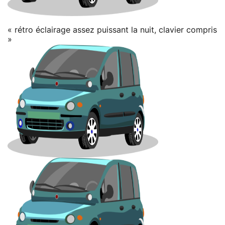
« rétro éclairage assez puissant la nuit, clavier compris
»