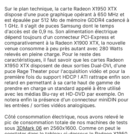
Sur le plan technique, la carte Radeon X1950 XTX
dispose d'une puce graphique opérant à 650 MHz et
est épaulée par 512 Mo de mémoire GDDR4 cadencé à
1 GHz. Il s'agit de puces Samsung dont le temps
d'accès est de 0,9 ns. Son alimentation électrique
dépend toujours d'un connecteur PCI-Express et
comparativement à la Radeon X1900 XTX, la nouvelle
venue consomme à peu près autant avec 280 Watts
relevés en pleine charge. Pour le reste des
caractéristiques, il faut savoir que les cartes Radeon
X1950 XTX disposent de deux sorties Dual-DVI, d'une
puce Rage Theater pour l'acquisition vidéo et pour la
première fois du support HDCP ! ATI rattrape enfin son
retard en permettant à sa carte haut de gamme de
prendre en charge un standard appelé à être utilisé
avec les médias Blu-ray et HD-DVD par exemple. On
notera enfin la présence d'un connecteur miniDIN pour
les entrées / sorties vidéos analogiques.
Côté consommation électrique, nous avons relevé le
pic de consommation totale de nos machines de tests
sous
3DMark 06
en 2560x1600. Comme on peut le
constater dans le tableau ci-dessous le Radeon X1950