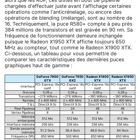
alors que les ROP, ces unités en bout de pipeline
chargées d'effectuer juste avant l'affichage certaines
opérations comme l'anticrénelage, ou encore des
opérations de blending (mélange), sont au nombre de
16. Techniquement, la puce R580+ compte à peu près
384 millions de transistors et est gravée en 90 nm. Sa
fréquence de fonctionnement demeure inchangée
puisque le Radeon X1950 XTX affiche toujours 650
MHz au compteur, tout comme le Radeon X1900 XTX.
Ci-dessous, un tableau pour vous permettre de
comparer les caractéristiques des dernières puces
graphiques haut de gamme :
GeForce 7900
GeForce 7950
Radeon X1900
Radeon X1950
GTX
GX2
XTX
XTX
PCI-Express 16x
PCI-Express 16x
PCI-Express 16x
PCI-Express 16x
Interface
natif
natif
natif
natif
Gravure
0,09 µ
0,09 µ
0,09 µ
0,09 µ
Transistors
~278 Millions
~278 Millions
~380 Millions
~380 Millions
Ramdac
2 x 400 MHz
2 x 400 MHz
2 x 400 MHz
2 x 400 MHz
T & L
DirectX 9.0c
DirectX 9.0c
DirectX 9.0c
DirectX 9.0c
Pixel Pipelines
24
24
48
48
Vertex Pipelines
8
8
8
8
Mémoire
512 Mo
512 Mo
512 Mo
512 Mo
embarquée
Interface mémoire
256 bits
256 bits
256 bits
256 bits
Bande passante
51,2 Go/s
38,4 Go/s
49,6 Go/s
64 Go/s
mémoire
Fréquence GPU
650 MHz
500 MHz
650 MHz
650 MHz