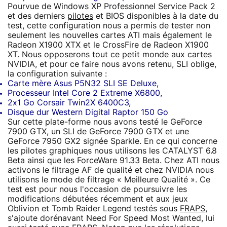
Pourvue de Windows XP Professionnel Service Pack 2
et des derniers
pilotes
et BIOS disponibles à la date du
test, cette configuration nous a permis de tester non
seulement les nouvelles cartes ATI mais également le
Radeon X1900 XTX et le CrossFire de Radeon X1900
XT. Nous opposerons tout ce petit monde aux cartes
NVIDIA, et pour ce faire nous avons retenu, SLI oblige,
la configuration suivante :
Carte mère Asus P5N32 SLI SE Deluxe,
Processeur Intel Core 2 Extreme X6800,
2x1 Go Corsair Twin2X 6400C3,
Disque dur Western Digital Raptor 150 Go
Sur cette plate-forme nous avons testé le GeForce
7900 GTX, un SLI de GeForce 7900 GTX et une
GeForce 7950 GX2 signée Sparkle. En ce qui concerne
les pilotes graphiques nous utilisons les CATALYST 6.8
Beta ainsi que les ForceWare 91.33 Beta. Chez ATI nous
activons le filtrage AF de qualité et chez NVIDIA nous
utilisons le mode de filtrage « Meilleure Qualité ». Ce
test est pour nous l'occasion de poursuivre les
modifications débutées récemment et aux jeux
Oblivion et Tomb Raider Legend testés sous
FRAPS
,
s'ajoute dorénavant Need For Speed Most Wanted, lui