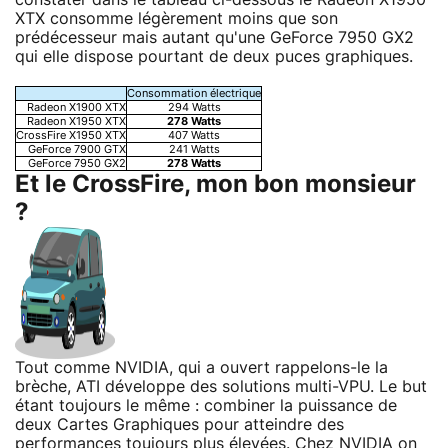
XTX consomme légèrement moins que son
prédécesseur mais autant qu'une GeForce 7950 GX2
qui elle dispose pourtant de deux puces graphiques.
Consommation électrique
Radeon X1900 XTX
294 Watts
Radeon X1950 XTX
278 Watts
CrossFire X1950 XTX
407 Watts
GeForce 7900 GTX
241 Watts
GeForce 7950 GX2
278 Watts
Et le CrossFire, mon bon monsieur
?
Tout comme NVIDIA, qui a ouvert rappelons-le la
brèche, ATI développe des solutions multi-VPU. Le but
étant toujours le même : combiner la puissance de
deux Cartes Graphiques pour atteindre des
performances toujours plus élevées. Chez NVIDIA on