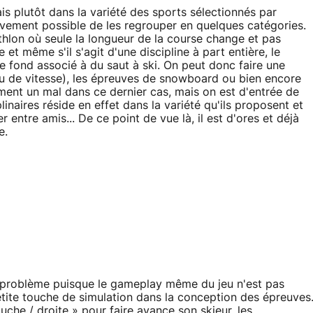
is plutôt dans la variété des sports sélectionnés par
ctivement possible de les regrouper en quelques catégories.
thlon où seule la longueur de la course change et pas
et même s'il s'agit d'une discipline à part entière, le
e fond associé à du saut à ski. On peut donc faire une
 ou de vitesse), les épreuves de snowboard ou bien encore
ément un mal dans ce dernier cas, mais on est d'entrée de
plinaires réside en effet dans la variété qu'ils proposent et
er entre amis... De ce point de vue là, il est d'ores et déjà
e.
u problème puisque le gameplay même du jeu n'est pas
tite touche de simulation dans la conception des épreuves
auche / droite » pour faire avance son skieur, les