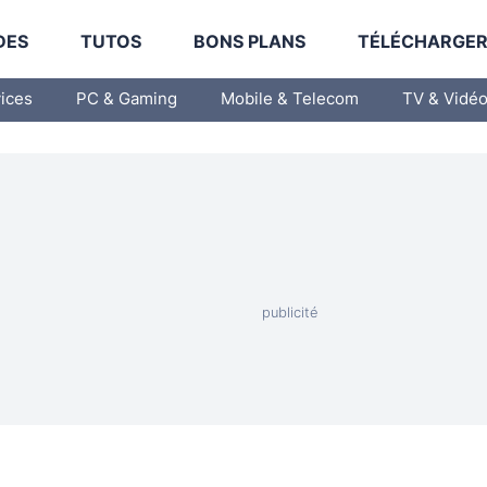
DES
TUTOS
BONS PLANS
TÉLÉCHARGE
vices
PC & Gaming
Mobile & Telecom
TV & Vidé