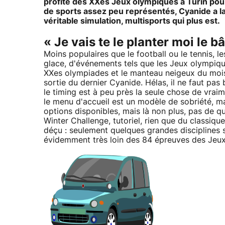
profité des XXes Jeux olympiques à Turin pour
de sports assez peu représentés, Cyanide a la
véritable simulation, multisports qui plus est.
« Je vais te le planter moi le bâ
Moins populaires que le football ou le tennis, l
glace, d'événements tels que les Jeux olympique
XXes olympiades et le manteau neigeux du mois d
sortie du dernier Cyanide. Hélas, il ne faut p
le timing est à peu près la seule chose de vraim
le menu d'accueil est un modèle de sobriété, mai
options disponibles, mais là non plus, pas de quoi
Winter Challenge, tutoriel, rien que du classique
déçu : seulement quelques grandes disciplines s
évidemment très loin des 84 épreuves des Jeux