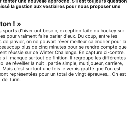
 tenter une nouvelle approche. S'il est toujours question
issé la gestion aux vestiaires pour nous proposer une
ton ! »
es sports d'hiver ont besoin, exception faite du hockey sur
s pour vraiment faire parler d'eux. Du coup, entre les
e janvier, on ne pouvait rêver meilleur calendrier pour la
as beaucoup plus de cinq minutes pour se rendre compte que
ent réussie sur ce Winter Challenge. En capture ci-contre,
s il manque surtout de finition. Il regroupe les différentes
 se réveiller la nuit : partie simple, multijoueur, carrière,
. Mais c'est surtout une fois le vernis gratté que l'on est
ont représentées pour un total de vingt épreuves... On est
 de Turin.