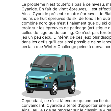
Le problème n'est toutefois pas à ce niveau, ma
Cyanide. En fait de vingt épreuves, il est effe
Ainsi, Cyanide présente quatre épreuves de Bia
moins de huit épreuves de ski de fond ! En outre 
combiné nordique n'est finalement que du ski d
croix sur les épreuves de patinage (artistique
celles de luge ou de curling. Ce n'est pas forc
jeu un peu déçu. L'intérêt de ces jeux pluridisci
dans les défis qu'il est ainsi possible de se lanc
certain que Winter Challenge peine à convaincr
Cependant, ce n'est là encore qu'une partie d
convaincant. Cyanide a tenté d'apporter une pe
Ainsi, au lieu de se reposer sur le classique « g