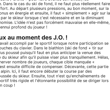
Dans le cas du ski de fond, il ne faut plus réellement faire
fort. Au départ plusieurs pressions, au bon moment, sur la
s en énergie et ensuite, il faut « simplement » agir sur la
par le skieur lorsque c'est nécessaire et en la diminuant
onomise. L'idée n'est pas forcément mauvaise en elle-même,
 ennui profond du joueur !
ux au moment des J.O. !
travail accompli par le sportif lorsque notre participation se
ches du clavier. Dans le biathlon (ski de fond + tir sur
plus poussé puisqu'il faut en plus anticiper la venue des
 du skieur afin qu'il puisse viser plus tranquillement. Hélas,
d'énerver nombre de joueurs, chaque cible manquée «
 est ensuite difficile de compenser. Décevante, cette partie
alpin. Ici, il faut encore débuter la course par des
oussée du skieur. Ensuite, tout n'est qu'enchaînements de
tif très rigide et l'étonnante possibilité de se diriger lors
un coup !