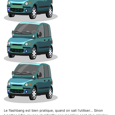
Le flashbang est bien pratique, quand on sait l'utiliser... Sinon