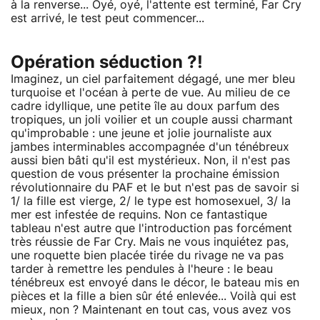
à la renverse... Oyé, oyé, l'attente est terminé, Far Cry
est arrivé, le test peut commencer...
Opération séduction ?!
Imaginez, un ciel parfaitement dégagé, une mer bleu
turquoise et l'océan à perte de vue. Au milieu de ce
cadre idyllique, une petite île au doux parfum des
tropiques, un joli voilier et un couple aussi charmant
qu'improbable : une jeune et jolie journaliste aux
jambes interminables accompagnée d'un ténébreux
aussi bien bâti qu'il est mystérieux. Non, il n'est pas
question de vous présenter la prochaine émission
révolutionnaire du PAF et le but n'est pas de savoir si
1/ la fille est vierge, 2/ le type est homosexuel, 3/ la
mer est infestée de requins. Non ce fantastique
tableau n'est autre que l'introduction pas forcément
très réussie de Far Cry. Mais ne vous inquiétez pas,
une roquette bien placée tirée du rivage ne va pas
tarder à remettre les pendules à l'heure : le beau
ténébreux est envoyé dans le décor, le bateau mis en
pièces et la fille a bien sûr été enlevée... Voilà qui est
mieux, non ? Maintenant en tout cas, vous avez vos