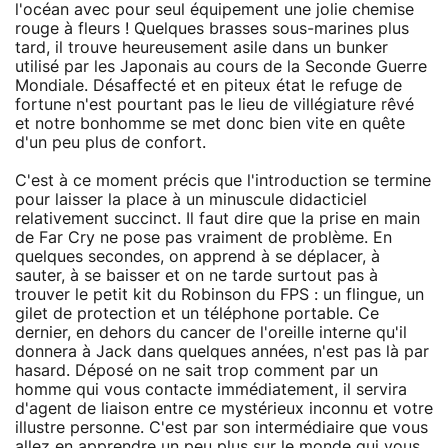
l'océan avec pour seul équipement une jolie chemise
rouge à fleurs ! Quelques brasses sous-marines plus
tard, il trouve heureusement asile dans un bunker
utilisé par les Japonais au cours de la Seconde Guerre
Mondiale. Désaffecté et en piteux état le refuge de
fortune n'est pourtant pas le lieu de villégiature rêvé
et notre bonhomme se met donc bien vite en quête
d'un peu plus de confort.
C'est à ce moment précis que l'introduction se termine
pour laisser la place à un minuscule didacticiel
relativement succinct. Il faut dire que la prise en main
de Far Cry ne pose pas vraiment de problème. En
quelques secondes, on apprend à se déplacer, à
sauter, à se baisser et on ne tarde surtout pas à
trouver le petit kit du Robinson du FPS : un flingue, un
gilet de protection et un téléphone portable. Ce
dernier, en dehors du cancer de l'oreille interne qu'il
donnera à Jack dans quelques années, n'est pas là par
hasard. Déposé on ne sait trop comment par un
homme qui vous contacte immédiatement, il servira
d'agent de liaison entre ce mystérieux inconnu et votre
illustre personne. C'est par son intermédiaire que vous
allez en apprendre un peu plus sur le monde qui vous