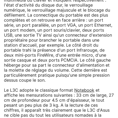
multimédia du clavier et indiquent respectivement :
l'état d'activité du disque dur, le verrouillage
numérique, le verrouillage majuscule et le blocage du
défilement. La connectique du portable est des plus
complètes et on retrouve en face arrière : un port
série, un port parallèle, un port VGA, un port Ethernet,
un port modem, un port souris/clavier, deux ports
USB, une sortie TV ainsi qu'un connecteur d'extension
propriétaire pour brancher le portable dans une
station d'accueil, par exemple. Le côté droit du
portable trahi la présence d'un port Infrarouge, de
deux mini-ports FireWire, d'une entrée micro, d'une
sortie casque et deux ports PCMCIA. Le côté gauche
héberge pour sa part le connecteur d'alimentation et
la molette de réglage du volume. Cette dernière est
particulièrement pratique puisqu'une simple pression
dessus coupe le son.
Le L3C adopte le classique format
Notebook
et
affiche les mensurations suivantes : 33 cm de large, 27
cm de profondeur pour 4.5 cm d'épaisseur, le tout
pesant un peu plus de 3 kg. A la lecture de ces
chiffres, il apparaît très clairement que le L3C d'Asus
ne cible pas du tout les utilisateurs nomades à la