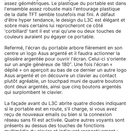
assez géométriques. Le plastique du portable est dans
l'ensemble assez robuste mais l'entourage plastique
de la dalle TFT semble toutefois mal fini. A défaut
d'être hyper tendance, le design du L3C est élégant et
sobre mais certains lui reprocheront ce côté
'corbillard' tant il est vrai qu'une ou deux touches de
couleurs auraient pu égayer ce portable.
Refermé, l'écran du portable arbore fièrement en son
centre un logo Asus argenté et il faudra actionner la
glissière argentée pour ouvrir l'écran. Celui-ci s'oriente
sur un angle généreux de 180°. Une fois l'écran «
déplié » on aperçoit au bas de ce dernier un autre logo
Asus argenté et on découvre un clavier au contact
plutôt agréable, un touchpad muni de quatre boutons
dont deux argentés, ainsi que cinq boutons argentés
qui surplombent le clavier.
La façade avant du L3C abrite quatre diodes indiquant
si le portable est en route, s'il charge, si vous avez
reçu de nouveaux emails ou bien si la connexion
réseau sans fil est activée. Quatre autres voyants sont
présents au dessus des touches de fonctions