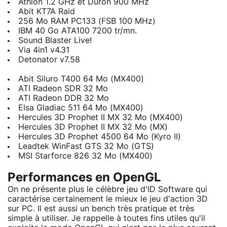
Athlon 1.2 GHz et Duron 900 MHz
Abit KT7A Raid
256 Mo RAM PC133 (FSB 100 MHz)
IBM 40 Go ATA100 7200 tr/mn.
Sound Blaster Live!
Via 4in1 v4.31
Detonator v7.58
Abit Siluro T400 64 Mo (MX400)
ATI Radeon SDR 32 Mo
ATI Radeon DDR 32 Mo
Elsa Gladiac 511 64 Mo (MX400)
Hercules 3D Prophet II MX 32 Mo (MX400)
Hercules 3D Prophet II MX 32 Mo (MX)
Hercules 3D Prophet 4500 64 Mo (Kyro II)
Leadtek WinFast GTS 32 Mo (GTS)
MSI Starforce 826 32 Mo (MX400)
Performances en OpenGL
On ne présente plus le célèbre jeu d'ID Software qui
caractérise certainement le mieux le jeu d'action 3D
sur PC. Il est aussi un bench très pratique et très
simple à utiliser. Je rappelle à toutes fins utiles qu'il