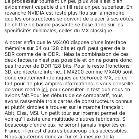
Le processeur tournant un peu plus vite il est bien
évidemment capable d'un fill rate un peu supérieur. En
revanche NVIDIA est resté plus flou sur la mémoire
que les constructeurs se doivent de placer à ses côtés.
Le chiffre de bande passante se base donc sur les
spécificités minimales, celles du MX classique.
A noter enfin que le MX400 dispose d'une interface
mémoire sur 64 ou 128 bits et qu'il peut gérer de la
SDR comme de la DDR. Hélas la combinaison de ces
deux facteurs n'est pas possible et on ne pourra donc
pas trouver de DDR 128 bits. Pour le reste (fonctions
3D, architecture interne...) MX200 comme MX400 sont
donc exactement identiques au GeForce2 MX, de ce
fait pour de plus amples informations je vous conseille
de vous rendre
ici
, pour consulter le test que nous en
avions fait.Pour les débuts de ce comparatif, nous
avons rassemblé trois cartes de constructeurs connus
et plutôt simples à trouver sur le marché français :
Abit, Elsa, MSI. Un petit tour sur Internet permet de
voir qu'il existe une multitude d'autres fabricants. Si
beaucoup d'entre eux ne seront jamais importés en
France, il en est d'autres beaucoup plus accessibles.
Nous ajouterons donc au fur et à mesure de la