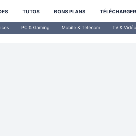
DES
TUTOS
BONS PLANS
TÉLÉCHARGE
vices
PC & Gaming
Mobile & Telecom
TV & Vidé