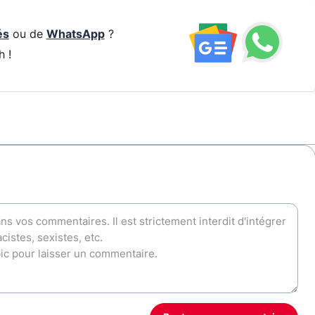
és
ou de
WhatsApp
?
h !