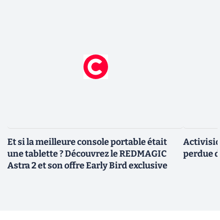
Et si la meilleure console portable était
Activisi
une tablette ? Découvrez le REDMAGIC
perdue d
Astra 2 et son offre Early Bird exclusive