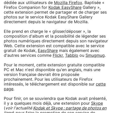
dédiée aux utilisateurs de
Mozilla Firefox
. Baptisée «
Firefox Companion for
Kodak EasyShare
Gallery »,
cette extension permet de partager et de charger ses
photos sur le service Kodak EasyShare Gallery
directement depuis le navigateur de Mozilla.
Elle prend en charge le « glisser/déposer », la
composition d'album et la possibilité de légender ses
photos numériques directement depuis son navigateur
Web. Cette extension est compatible avec le service
gratuit de Kodak,
EasyShare
mais également avec
d'autres services comme
Flickr
,
Tabblo
ou
Smugmug
.
Pour le moment, cette extension gratuite compatible
PC et Mac n'est disponible qu'en anglais, mais une
version française devrait être proposée
prochainement. Pour les utilisateurs de Firefox
intéressés, le téléchargement est disponible sur
cette
page
.
Pour finir, on se souviendra que Kodak avait présenté,
il y a quelques mois déjà, une extension pour
Skype
(
voir l'actualité
Kodak et Skype : partage de photos en
ligne
) pour faire la promotion de son service de