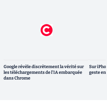
Google révèle discrètement la vérité sur
Sur iPho
les téléchargements de l’IA embarquée
geste en 
dans Chrome