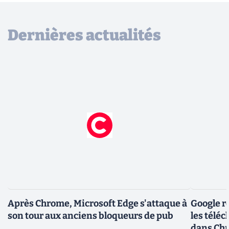
Dernières actualités
Après Chrome, Microsoft Edge s'attaque à
Google r
son tour aux anciens bloqueurs de pub
les télé
dans Ch