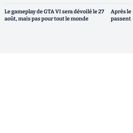
Le gameplay de GTA VI sera dévoilé le 27
Après le
août, mais pas pour tout le monde
passent 