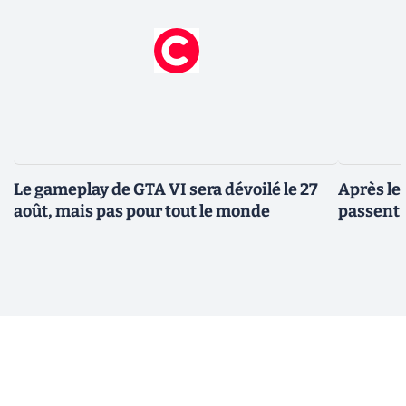
Le gameplay de GTA VI sera dévoilé le 27
Après le
août, mais pas pour tout le monde
passent 