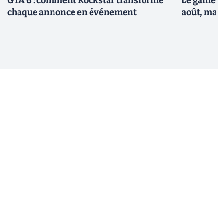
GTA 6 : comment Rockstar transforme
Le gamep
chaque annonce en événement
août, ma