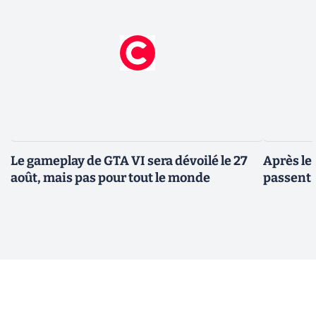
Le gameplay de GTA VI sera dévoilé le 27
Après le
août, mais pas pour tout le monde
passent 