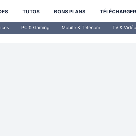
DES
TUTOS
BONS PLANS
TÉLÉCHARGE
vices
PC & Gaming
Mobile & Telecom
TV & Vidé