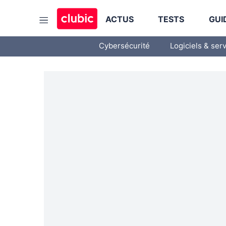
ACTUS
TESTS
GUI
Cybersécurité
Logiciels & ser