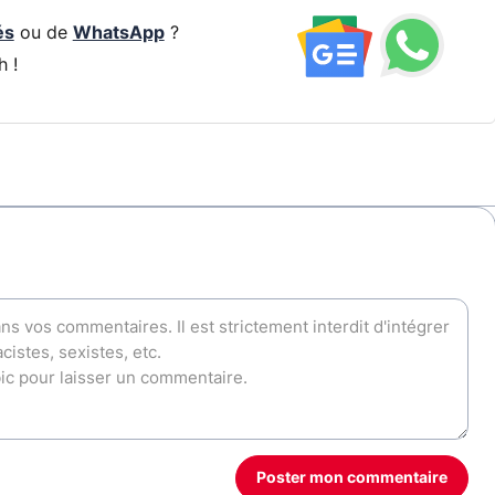
és
ou de
WhatsApp
?
h !
Poster mon commentaire