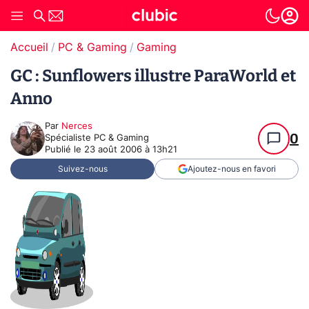
Accueil
PC & Gaming
Gaming
GC : Sunflowers illustre ParaWorld et
Anno
Par
Nerces
0
Spécialiste PC & Gaming
Publié le
23 août 2006 à 13h21
Suivez-nous
Ajoutez-nous en favori