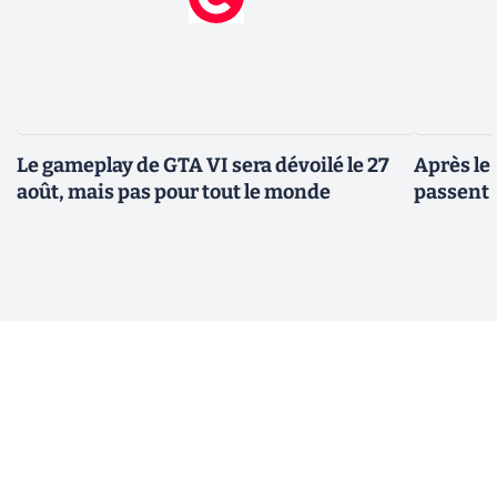
Le gameplay de GTA VI sera dévoilé le 27
Après le
août, mais pas pour tout le monde
passent 