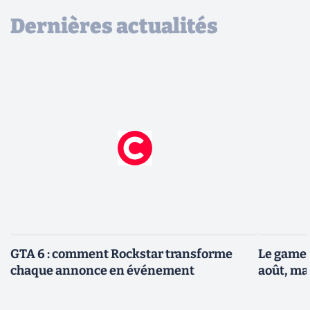
Dernières actualités
GTA 6 : comment Rockstar transforme
Le gamep
chaque annonce en événement
août, ma