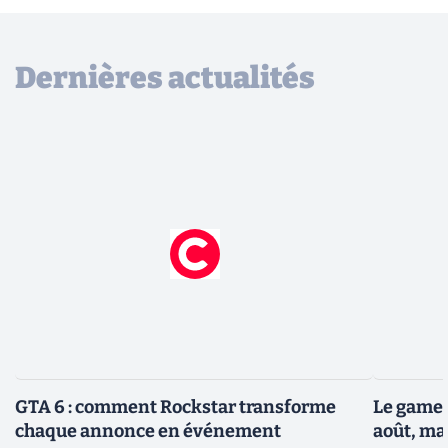
Dernières actualités
GTA 6 : comment Rockstar transforme
Le gamep
chaque annonce en événement
août, ma