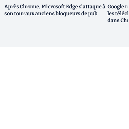
Après Chrome, Microsoft Edge s'attaque à
Google r
son tour aux anciens bloqueurs de pub
les télé
dans Ch