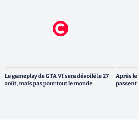
Le gameplay de GTA VI sera dévoilé le 27
Après le
août, mais pas pour tout le monde
passent 