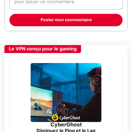
Poster mon commentaire
Le VPN conçu pour le gaming
CyberGhost
Diminuez le Ping et le Lag