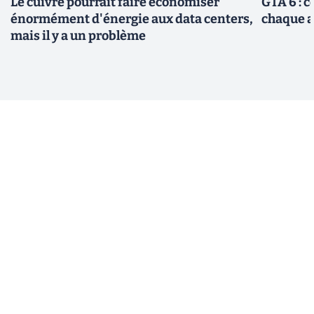
Le cuivre pourrait faire économiser
GTA 6 : 
énormément d'énergie aux data centers,
chaque 
mais il y a un problème