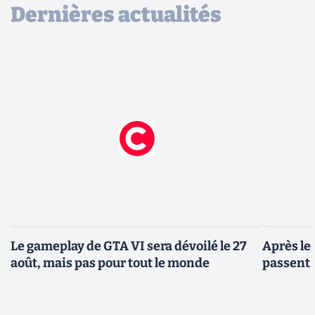
Dernières actualités
Le gameplay de GTA VI sera dévoilé le 27
Après le
août, mais pas pour tout le monde
passent 