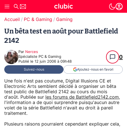
Accueil
PC & Gaming
Gaming
Un bêta test en août pour Battlefield
2142
Par
Nerces
0
Spécialiste PC & Gaming
Publié le
12 juin 2006 à 09h48
Suivez-nous
Ajoutez-nous en favori
Une fois n'est pas coutume, Digital Illusions CE et
Electronic Arts semblent décidé à organiser un bêta
test public de Battlefield 2142 au cours du mois
d'août. Publiée sur
les forums de Battlefield2142.com
,
l'information a de quoi surprendre puisqu'aucun autre
volet de la série Battlefield n'avait eu droit à pareil
traitement.
Plusieurs raisons pourraient cependant expliquer cela,