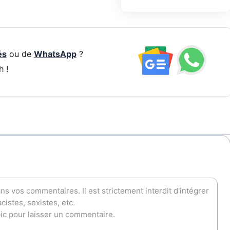
és
ou de
WhatsApp
?
h !