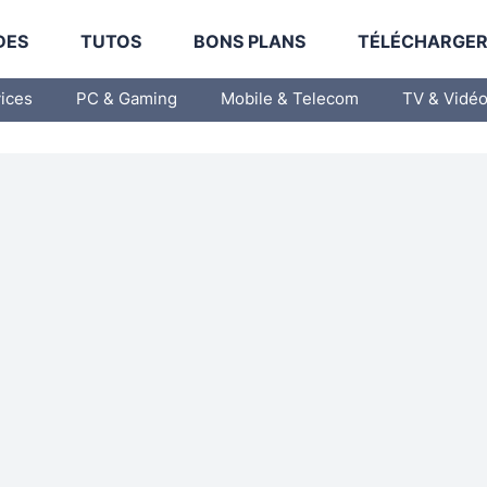
DES
TUTOS
BONS PLANS
TÉLÉCHARGE
vices
PC & Gaming
Mobile & Telecom
TV & Vidé