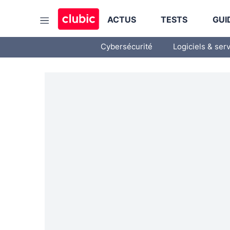
ACTUS
TESTS
GUI
Cybersécurité
Logiciels & ser